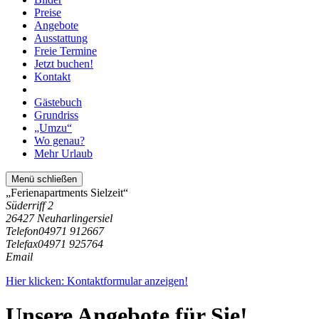
Preise
Angebote
Ausstattung
Freie Termine
Jetzt buchen!
Kontakt
Gästebuch
Grundriss
„Umzu“
Wo genau?
Mehr Urlaub
Menü schließen
„Ferienapartments Sielzeit“
Süderriff 2
26427 Neuharlingersiel
Telefon
04971 912667
Telefax
04971 925764
Email
Hier klicken: Kontaktformular anzeigen!
Unsere Angebote für Sie!