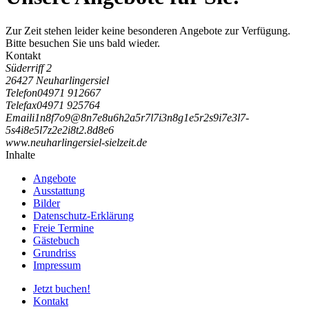
Zur Zeit stehen leider keine besonderen Angebote zur Verfügung.
Bitte besuchen Sie uns bald wieder.
Kontakt
Süderriff 2
26427 Neuharlingersiel
Telefon
04971 912667
Telefax
04971 925764
Email
i
1
n
8
f
7
o
9
@
8
n
7
e
8
u
6
h
2
a
5
r
7
l
7
i
3
n
8
g
1
e
5
r
2
s
9
i
7
e
3
l
7
-
5
s
4
i
8
e
5
l
7
z
2
e
2
i
8
t
2
.
8
d
8
e
6
www.neuharlingersiel-sielzeit.de
Inhalte
Angebote
Ausstattung
Bilder
Datenschutz-Erklärung
Freie Termine
Gästebuch
Grundriss
Impressum
Jetzt buchen!
Kontakt